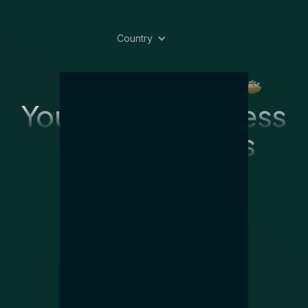
Country
T
a
k
e
a
G
r
i
p
o
f
Y
o
u
r
M
e
n
u
&
I
m
p
r
e
s
s
Y
o
u
r
G
u
e
s
t
s